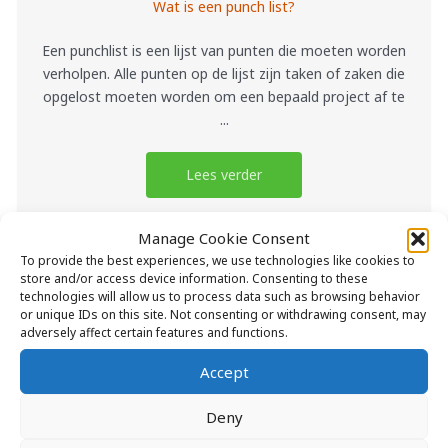
Wat is een punch list?
Een punchlist is een lijst van punten die moeten worden
verholpen. Alle punten op de lijst zijn taken of zaken die
opgelost moeten worden om een bepaald project af te
...
Lees verder
Manage Cookie Consent
To provide the best experiences, we use technologies like cookies to
store and/or access device information. Consenting to these
technologies will allow us to process data such as browsing behavior
or unique IDs on this site. Not consenting or withdrawing consent, may
adversely affect certain features and functions.
Kunt u uitleg geven over een 2D, 3D of 4D
laboratoriumontwerp?
Accept
Wat zijn de dimensionale mogelijkheden bij het
Deny
ontwerpen en realiseren van laboratoria? 2D is een no-