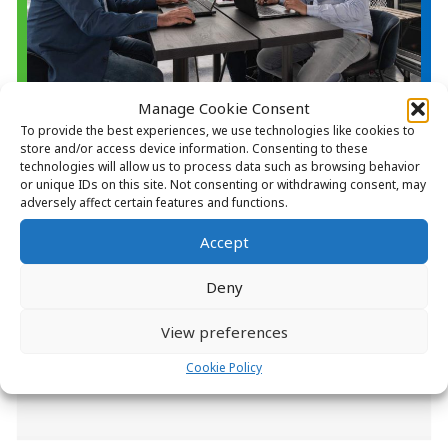
Manage Cookie Consent
Meer FAQ, blogs en artikelen over Lab design
To provide the best experiences, we use technologies like cookies to
store and/or access device information. Consenting to these
technologies will allow us to process data such as browsing behavior
Wat is een vlekkenplan?
or unique IDs on this site. Not consenting or withdrawing consent, may
adversely affect certain features and functions.
Een vlekkenplan is een manier om een laboratorium
gebruik inzichtelijk te maken. Bij de schetsfase van het
Accept
ontwerpen van een lab wordt er vaak mee gewerkt. Het
Deny
is een overzicht ...
View preferences
Lees verder
Cookie Policy