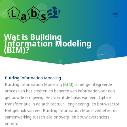
Ga
naar
de
inhoud
Wat is Building
Information Modeling
(BIM)?
Building Information Modeling
Building Information Modelling (
BIM
) is het geïntegreerde
proces van het creëren en beheren van informatie voor een
gebouwde omgeving. Het vormt de basis van een digitale
transformatie in de architectuur-, engineering- en bouwsector.
Het gebruik van een Building Information Model verbetert de
samenwerking tussen alle ontwerp- en bouwleveranciers
enorm.