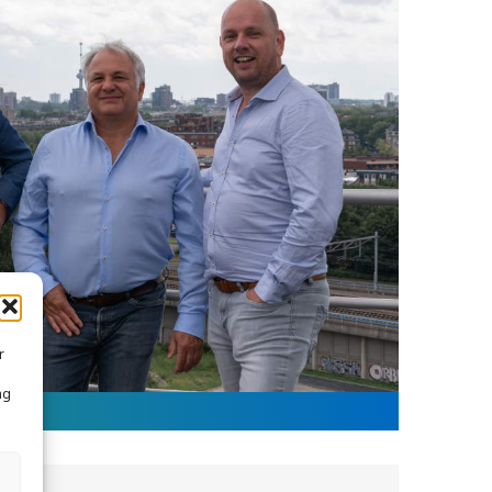
r
ng
s