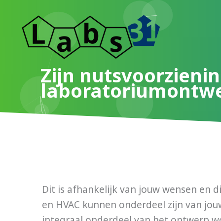
Ga
naar
de
inhoud
Zijn nutsvoorzieni
laboratoriumontw
Dit is afhankelijk van jouw wensen en 
en HVAC kunnen onderdeel zijn van jou
integraal onderdeel van het ontwerp 