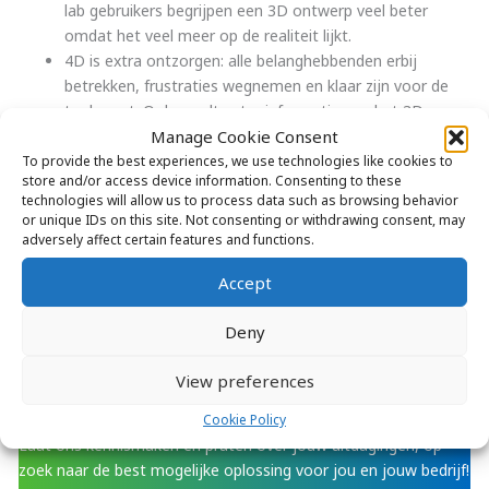
lab gebruikers begrijpen een 3D ontwerp veel beter
omdat het veel meer op de realiteit lijkt.
4D is extra ontzorgen: alle belanghebbenden erbij
betrekken, frustraties wegnemen en klaar zijn voor de
toekomst. Ook wordt extra informatie aan het 3D
Manage Cookie Consent
model toegevoegd waardoor allerlei berekeningen vanuit
het model gemaakt kunnen worden.
To provide the best experiences, we use technologies like cookies to
store and/or access device information. Consenting to these
Bonus: Het 4D-plan kan ook optimaal worden gebruikt
technologies will allow us to process data such as browsing behavior
voor een verhuis- of huisvestingsplan, waardoor
or unique IDs on this site. Not consenting or withdrawing consent, may
onnodige extra kosten worden bespaard. Dit resulteert
adversely affect certain features and functions.
in een steeds flexibeler, modulair ontwerp en modulaire
Accept
constructie.
Deny
Zie het
volledige interview over 4D laboratorium ontwerp en
realisatie op LabInsights
.
View preferences
Hoe kunnen wij je helpen?
Cookie Policy
Laat ons kennismaken en praten over jouw uitdagingen, op
zoek naar de best mogelijke oplossing voor jou en jouw bedrijf!