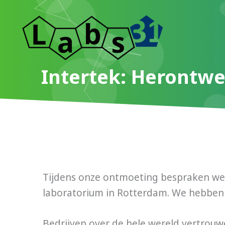
Ga
naar
de
inhoud
Intertek: Herontw
Tijdens onze ontmoeting bespraken we d
laboratorium in Rotterdam. We hebben 
Bedrijven over de hele wereld vertrouw