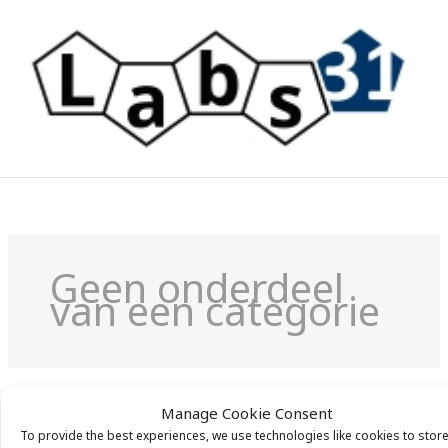
Ga
naar
de
inhoud
Geen onderdeel
van een categorie
Het lijkt erop dat we niet kunnen vinden wat je zoekt.
Manage Cookie Consent
Misschien kan zoeken helpen.
To provide the best experiences, we use technologies like cookies to stor