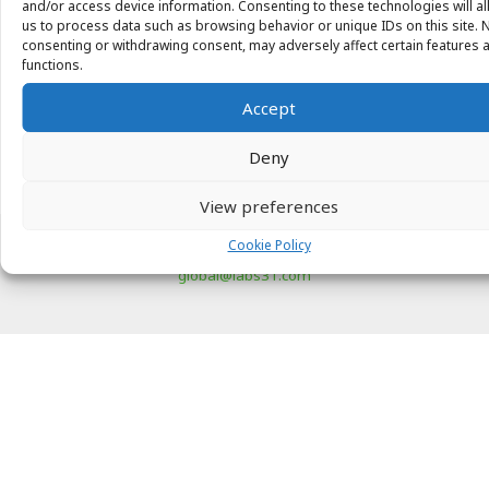
and/or access device information. Consenting to these technologies will a
Zoek
us to process data such as browsing behavior or unique IDs on this site. 
consenting or withdrawing consent, may adversely affect certain features 
naar:
functions.
Accept
Deny
View preferences
Cookie Policy
Copyright © 2026 Labs31.com - Your LabGuru | +31858770279 |
global@labs31.com